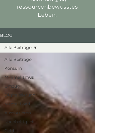
ressourcenbewusstes
Leben.
BLOG
Alle Beiträge
Alle Beiträge
Konsum
Minimalismus
Umzug
Digitalisierung
Mental Load
Aussortieren
Nachhaltigkeit
Geld